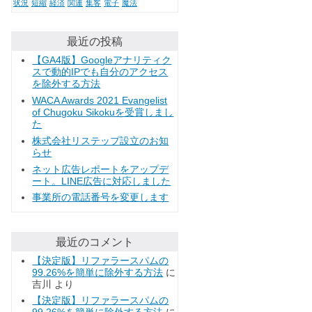
状況
短縮
経済
関連
集客
電子
魔法
最近の投稿
【GA4版】Googleアナリティク
スで動的IPでも自分のアクセス
を除外する方法
WACA Awards 2021 Evangelist
of Chugoku Sikokuを受賞しまし
た
株式会社リステップ設立のお知
らせ
ネット広告レポートをアップデ
ート。LINE広告に対応しました
事業所の電話番号を変更します
最近のコメント
【決定版】リファラースパムの
99.26%を簡単に除外する方法
に
吉川
より
【決定版】リファラースパムの