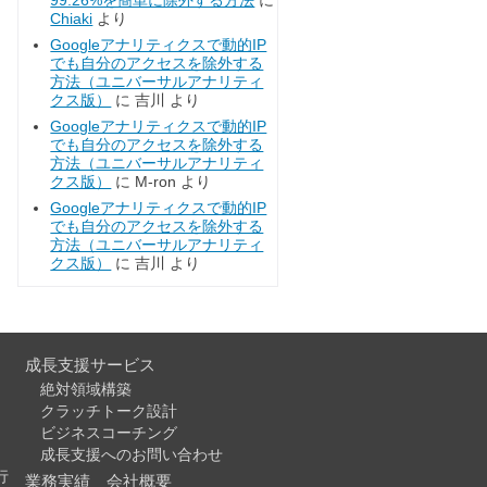
99.26%を簡単に除外する方法
に
Chiaki
より
Googleアナリティクスで動的IP
でも自分のアクセスを除外する
方法（ユニバーサルアナリティ
クス版）
に
吉川
より
Googleアナリティクスで動的IP
でも自分のアクセスを除外する
方法（ユニバーサルアナリティ
クス版）
に
M-ron
より
Googleアナリティクスで動的IP
でも自分のアクセスを除外する
方法（ユニバーサルアナリティ
クス版）
に
吉川
より
成長支援サービス
絶対領域構築
クラッチトーク設計
ビジネスコーチング
成長支援へのお問い合わせ
行
業務実績
会社概要