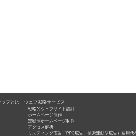
テップとは
ウェブ戦略サービス
戦略的ウェブサイト設計
ホームページ制作
定額制ホームページ制作
アクセス解析
リスティング広告（PPC広告、検索連動型広告）運用代