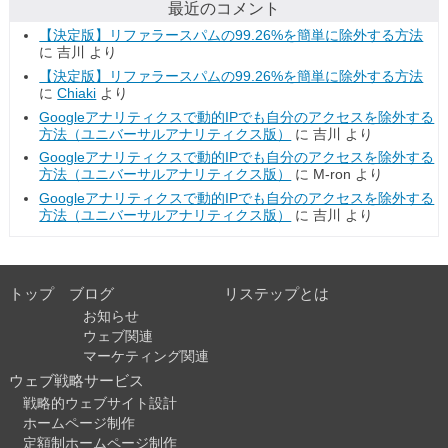
最近のコメント
【決定版】リファラースパムの99.26%を簡単に除外する方法
に
吉川
より
【決定版】リファラースパムの99.26%を簡単に除外する方法
に
Chiaki
より
Googleアナリティクスで動的IPでも自分のアクセスを除外する
方法（ユニバーサルアナリティクス版）
に
吉川
より
Googleアナリティクスで動的IPでも自分のアクセスを除外する
方法（ユニバーサルアナリティクス版）
に
M-ron
より
Googleアナリティクスで動的IPでも自分のアクセスを除外する
方法（ユニバーサルアナリティクス版）
に
吉川
より
トップ
ブログ
リステップとは
お知らせ
ウェブ関連
マーケティング関連
ウェブ戦略サービス
戦略的ウェブサイト設計
ホームページ制作
定額制ホームページ制作