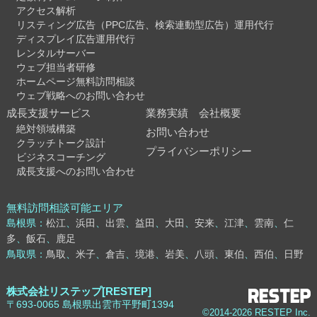
アクセス解析
リスティング広告（PPC広告、検索連動型広告）運用代行
ディスプレイ広告運用代行
レンタルサーバー
ウェブ担当者研修
ホームページ無料訪問相談
ウェブ戦略へのお問い合わせ
成長支援サービス
業務実績
会社概要
絶対領域構築
お問い合わせ
クラッチトーク設計
プライバシーポリシー
ビジネスコーチング
成長支援へのお問い合わせ
無料訪問相談可能エリア
島根県：
松江
、
浜田
、
出雲
、
益田
、
大田
、
安来
、
江津
、
雲南
、
仁
多
、
飯石
、
鹿足
鳥取県：
鳥取
、
米子
、
倉吉
、
境港
、
岩美
、
八頭
、
東伯
、
西伯
、
日野
株式会社リステップ[RESTEP]
〒693-0065 島根県出雲市平野町1394
©2014-2026 RESTEP Inc.