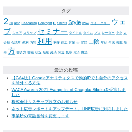
タグ
2
ウェ
Style
30
amp
Cascading
Copyright
IT
Sheets
www
ウイークリー
ブ
セミナー
シェア
スリップ
タイトル
タイム
プロ
レーダー
中止
人
利用
山陰
会員
会議所
便利
内容
制作
商工
営業
士
定額
年始
年末
掲載
新
方
年
書き方
書籍
状況
短縮
経済
関連
集客
電子
魔法
最近の投稿
【GA4版】Googleアナリティクスで動的IPでも自分のアクセス
を除外する方法
WACA Awards 2021 Evangelist of Chugoku Sikokuを受賞しま
した
株式会社リステップ設立のお知らせ
ネット広告レポートをアップデート。LINE広告に対応しました
事業所の電話番号を変更します