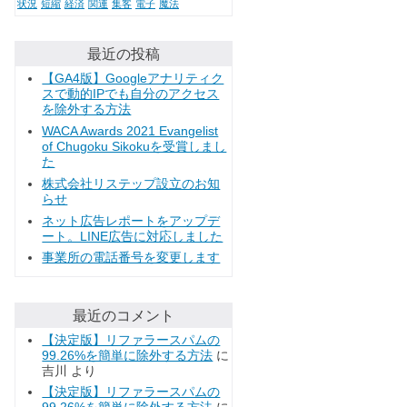
状況
短縮
経済
関連
集客
電子
魔法
最近の投稿
【GA4版】Googleアナリティク
スで動的IPでも自分のアクセス
を除外する方法
WACA Awards 2021 Evangelist
of Chugoku Sikokuを受賞しまし
た
株式会社リステップ設立のお知
らせ
ネット広告レポートをアップデ
ート。LINE広告に対応しました
事業所の電話番号を変更します
最近のコメント
【決定版】リファラースパムの
99.26%を簡単に除外する方法
に
吉川
より
【決定版】リファラースパムの