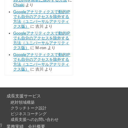
99.26%を簡単に除外する方法
に
Chiaki
より
Googleアナリティクスで動的IP
でも自分のアクセスを除外する
方法（ユニバーサルアナリティ
クス版）
に
吉川
より
Googleアナリティクスで動的IP
でも自分のアクセスを除外する
方法（ユニバーサルアナリティ
クス版）
に
M-ron
より
Googleアナリティクスで動的IP
でも自分のアクセスを除外する
方法（ユニバーサルアナリティ
クス版）
に
吉川
より
成長支援サービス
絶対領域構築
クラッチトーク設計
ビジネスコーチング
成長支援へのお問い合わせ
行
業務実績
会社概要