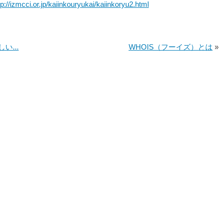
tp://izmcci.or.jp/kaiinkouryukai/kaiinkoryu2.html
...
WHOIS（フーイズ）とは
»