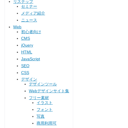
リステップ
セミナー
メディア紹介
ニュース
Web
初心者向け
CMS
jQuery
HTML
JavaScript
SEO
CSS
デザイン
デザインツール
Webデザインサイト集
フリー素材
イラスト
フォント
写真
商用利用可