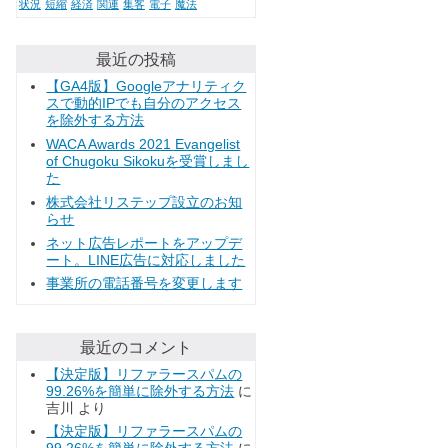
状況
短縮
経済
関連
集客
電子
魔法
最近の投稿
【GA4版】Googleアナリティク
スで動的IPでも自分のアクセス
を除外する方法
WACA Awards 2021 Evangelist
of Chugoku Sikokuを受賞しまし
た
株式会社リステップ設立のお知
らせ
ネット広告レポートをアップデ
ート。LINE広告に対応しました
事業所の電話番号を変更します
最近のコメント
【決定版】リファラースパムの
99.26%を簡単に除外する方法
に
吉川
より
【決定版】リファラースパムの