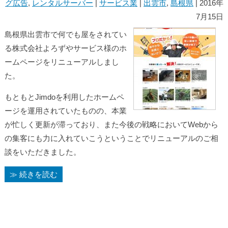
グ広告
,
レンタルサーバー
|
サービス業
|
出雲市
,
島根県
| 2016年
7月15日
島根県出雲市で何でも屋をされてい
る株式会社よろずやサービス様のホ
ームページをリニューアルしまし
た。
もともとJimdoを利用したホームペ
ージを運用されていたものの、本業
が忙しく更新が滞っており、また今後の戦略においてWebから
の集客にも力に入れていこうということでリニューアルのご相
談をいただきました。
≫ 続きを読む