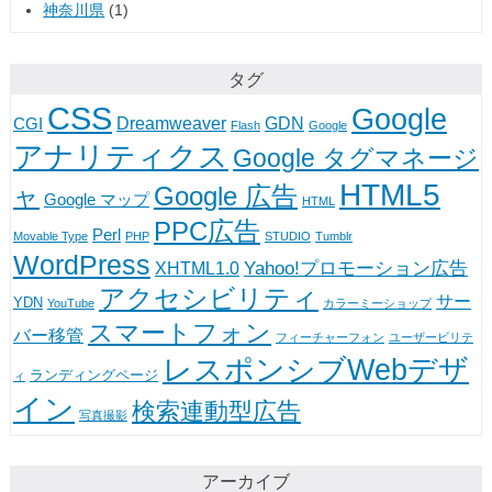
神奈川県
(1)
タグ
CSS
Google
Dreamweaver
GDN
CGI
Flash
Google
アナリティクス
Google タグマネージ
HTML5
Google 広告
ャ
Google マップ
HTML
PPC広告
Perl
Movable Type
PHP
STUDIO
Tumblr
WordPress
Yahoo!プロモーション広告
XHTML1.0
アクセシビリティ
サー
YDN
YouTube
カラーミーショップ
スマートフォン
バー移管
フィーチャーフォン
ユーザービリテ
レスポンシブWebデザ
ランディングページ
ィ
イン
検索連動型広告
写真撮影
アーカイブ