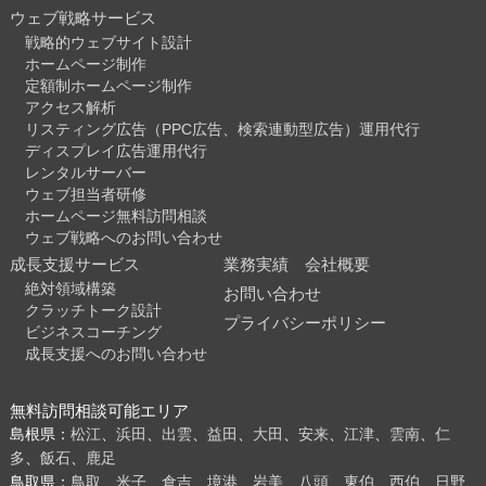
ウェブ戦略サービス
戦略的ウェブサイト設計
ホームページ制作
定額制ホームページ制作
アクセス解析
リスティング広告（PPC広告、検索連動型広告）運用代行
ディスプレイ広告運用代行
レンタルサーバー
ウェブ担当者研修
ホームページ無料訪問相談
ウェブ戦略へのお問い合わせ
成長支援サービス
業務実績
会社概要
絶対領域構築
お問い合わせ
クラッチトーク設計
プライバシーポリシー
ビジネスコーチング
成長支援へのお問い合わせ
無料訪問相談可能エリア
島根県：
松江
、
浜田
、
出雲
、
益田
、
大田
、
安来
、
江津
、
雲南
、
仁
多
、
飯石
、
鹿足
鳥取県：
鳥取
、
米子
、
倉吉
、
境港
、
岩美
、
八頭
、
東伯
、
西伯
、
日野