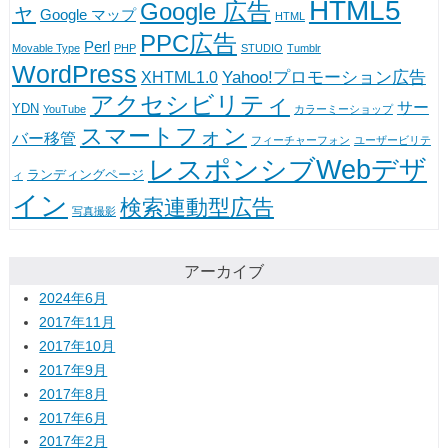
HTML5
Google 広告
ャ
Google マップ
HTML
PPC広告
Perl
Movable Type
PHP
STUDIO
Tumblr
WordPress
Yahoo!プロモーション広告
XHTML1.0
アクセシビリティ
サー
YDN
YouTube
カラーミーショップ
スマートフォン
バー移管
フィーチャーフォン
ユーザービリテ
レスポンシブWebデザ
ランディングページ
ィ
イン
検索連動型広告
写真撮影
アーカイブ
2024年6月
2017年11月
2017年10月
2017年9月
2017年8月
2017年6月
2017年2月