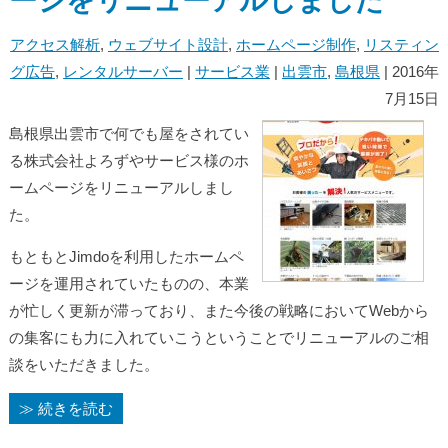
ージをリニューアルしました
アクセス解析
,
ウェブサイト設計
,
ホームページ制作
,
リスティン
グ広告
,
レンタルサーバー
|
サービス業
|
出雲市
,
島根県
| 2016年
7月15日
島根県出雲市で何でも屋をされてい
る株式会社よろずやサービス様のホ
ームページをリニューアルしまし
た。
もともとJimdoを利用したホームペ
ージを運用されていたものの、本業
が忙しく更新が滞っており、また今後の戦略においてWebから
の集客にも力に入れていこうということでリニューアルのご相
談をいただきました。
≫ 続きを読む