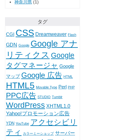
神奈川県
(1)
タグ
CSS
Dreamweaver
CGI
Flash
Google アナ
GDN
Google
リティクス
Google
タグマネージャ
Google
Google 広告
マップ
HTML
HTML5
Perl
Movable Type
PHP
PPC広告
STUDIO
Tumblr
WordPress
XHTML1.0
Yahoo!プロモーション広告
アクセシビリ
YDN
YouTube
ティ
サーバー
カラーミーショップ