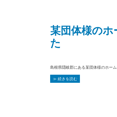
某団体様のホ
た
島根県隠岐郡にある某団体様のホーム
≫ 続きを読む