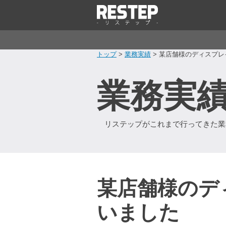
トップ
>
業務実績
> 某店舗様のディスプ
業務実
リステップがこれまで行ってきた業
某店舗様のデ
いました