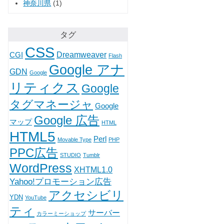
神奈川県
(1)
タグ
CSS
Dreamweaver
CGI
Flash
Google アナ
GDN
Google
リティクス
Google
タグマネージャ
Google
Google 広告
マップ
HTML
HTML5
Perl
Movable Type
PHP
PPC広告
STUDIO
Tumblr
WordPress
XHTML1.0
Yahoo!プロモーション広告
アクセシビリ
YDN
YouTube
ティ
サーバー
カラーミーショップ