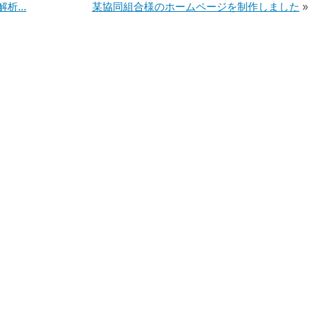
...
某協同組合様のホームページを制作しました
»